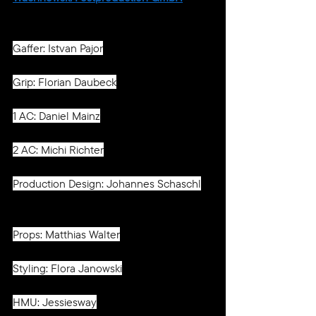
Gaffer: Istvan Pajor
Grip: Florian Daubeck
1 AC: Daniel Mainz
2 AC: Michi Richter
Production Design: Johannes Schaschl
Props: Matthias Walter
Styling: Flora Janowski
HMU: Jessiesway