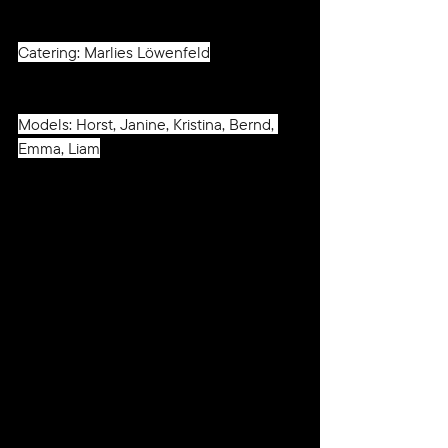
Catering: Marlies Löwenfeld
Models: Horst, Janine, Kristina, Bernd, 
Emma, Liam