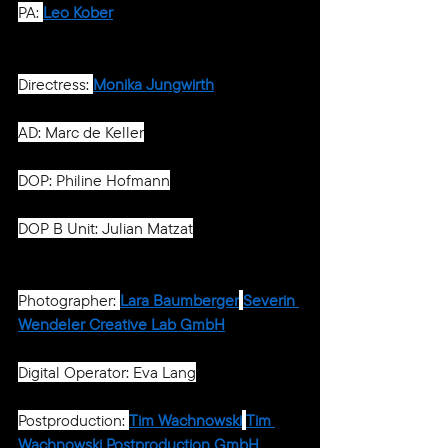
PA: 
Leo Kober
Directress: 
Monika Jungwirth
AD: Marc de Keller
DOP: Philine Hofmann
DOP B Unit: Julian Matzat
Photographer: 
Lara Baumberger
Severin 
Wendeler Creative Lab GmbH
Digital Operator: Eva Lang
Postproduction: 
Tim Wachnowski
Tim 
Wachnowski Postproduction GmbH