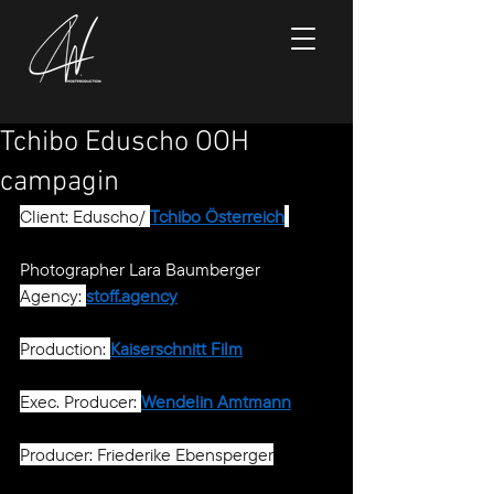
Tchibo Eduscho OOH
campagin
Client: Eduscho/ 
Tchibo Österreich
Photographer Lara Baumberger
Agency: 
stoff.agency
Production: 
Kaiserschnitt Film
Exec. Producer: 
Wendelin Amtmann
Producer: Friederike Ebensperger