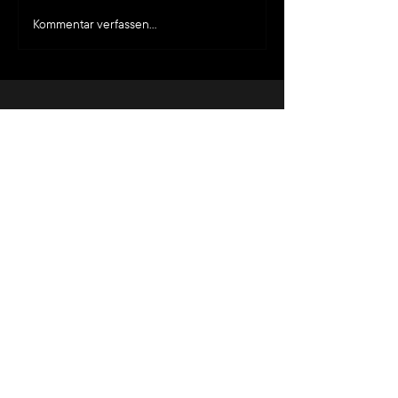
Sixt summer campaign
Kommentar verfassen...