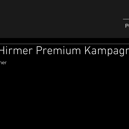
P
 Hirmer Premium Kampag
sner