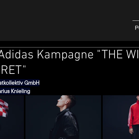
P
 Adidas Kampagne "THE W
CRET"
atkollektiv GmbH
ius Knieling